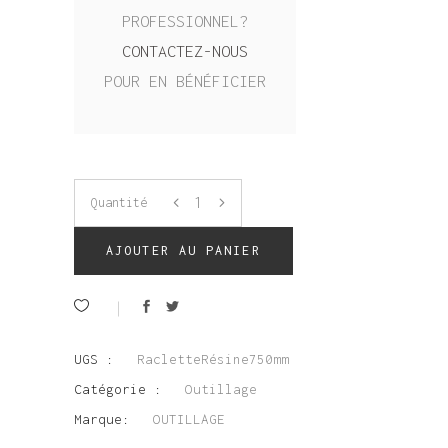
PROFESSIONNEL?
CONTACTEZ-NOUS
POUR EN BÉNÉFICIER
Quantité
AJOUTER AU PANIER
UGS :
RacletteRésine750mm
Catégorie :
Outillage
Marque:
OUTILLAGE