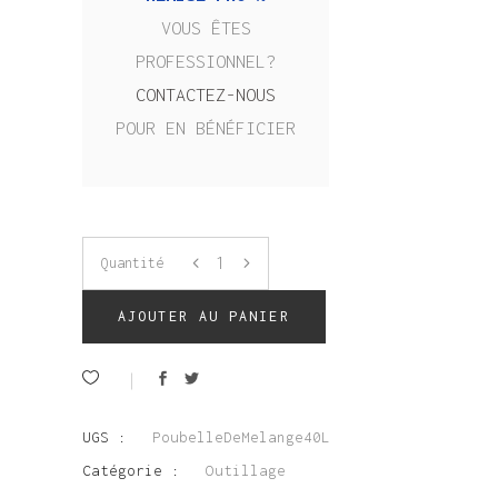
VOUS ÊTES
PROFESSIONNEL?
CONTACTEZ-NOUS
POUR EN BÉNÉFICIER
Quantité
AJOUTER AU PANIER
UGS :
PoubelleDeMelange40L
Catégorie :
Outillage