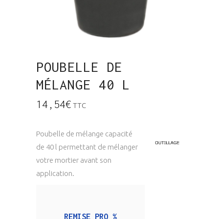
POUBELLE DE
MÉLANGE 40 L
14,54
€
TTC
Poubelle de mélange capacité
de 40 l permettant de mélanger
votre mortier avant son
application.
REMISE PRO %