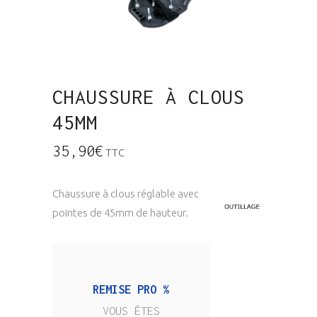
CHAUSSURE À CLOUS
45MM
35,90
€
TTC
Chaussure à clous réglable avec
pointes de 45mm de hauteur.
REMISE PRO %
VOUS ÊTES