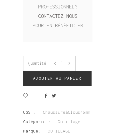
PROFESSIONNEL?
CONTACTEZ-NOUS
POUR EN BÉNÉFICIER
Quantité
AJOUTER AU PANIER
UGS :
ChaussureàClous45mm
Catégorie :
Outillage
Marque:
OUTILLAGE